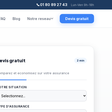
📞
01 80 89 27 43
Lun-Ven 9h-18h
FAQ
Blog
Notre reseau
Devis gratuit
evis gratuit
2 min
mparez et economisez sur votre assurance
OTRE SITUATION
YPE D'ASSURANCE