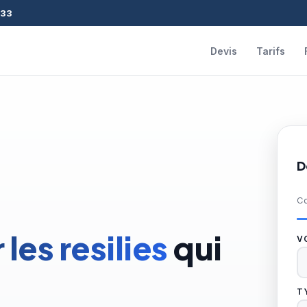
133
Devis
Tarifs
D
Co
 les resilies
qui
V
T