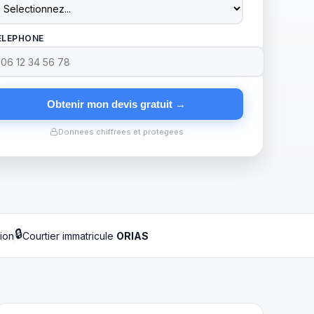
ELEPHONE
Obtenir mon devis gratuit →
Donnees chiffrees et protegees
🔒
tion
Courtier immatricule
ORIAS