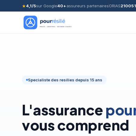
4,1/5
sur Google
40+
assureurs partenaires
ORIAS
21005
★
Specialiste des resilies depuis 15 ans
L'assurance
pour
vous comprend