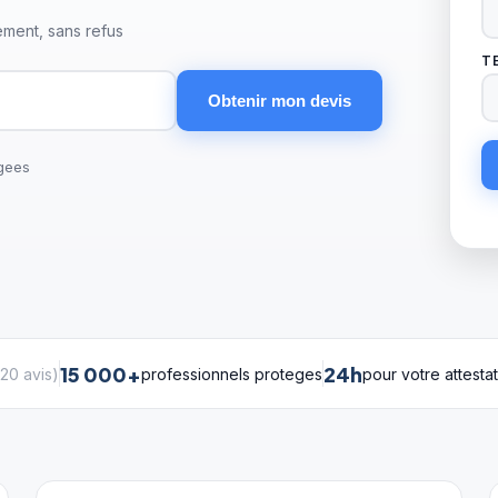
ment, sans refus
T
Obtenir mon devis
gees
15 000+
24h
20 avis
)
professionnels proteges
pour votre attesta