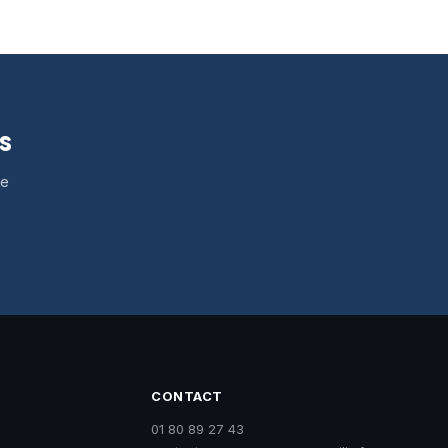
s
le
CONTACT
01 80 89 27 43