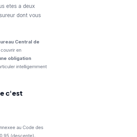
us etes a deux
ssureur dont vous
ureau Central de
couvrir en
une obligation
ticuler intelligemment
e c'est
 annexee au Code des
 0,95 (descente).