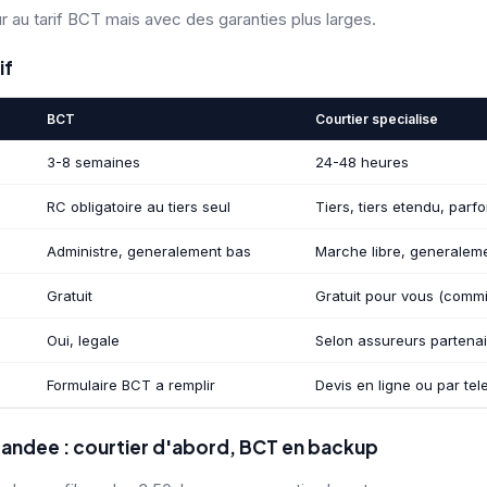
 au tarif BCT mais avec des garanties plus larges.
if
BCT
Courtier specialise
3-8 semaines
24-48 heures
RC obligatoire au tiers seul
Tiers, tiers etendu, parfo
Administre, generalement bas
Marche libre, generaleme
Gratuit
Gratuit pour vous (commi
Oui, legale
Selon assureurs partena
Formulaire BCT a remplir
Devis en ligne ou par te
ndee : courtier d'abord, BCT en backup