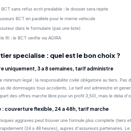
 BCT sans refus ecrit prealable : le dossier sera rejete
lusieurs BCT en parallele pour le meme vehicule
sureur dans le formulaire (pas une liste)
e RI : le BCT verifie via AGIRA
ier specialise : quel est le bon choix ?
re uniquement, 3 a 8 semaines, tarif administre
minimum legal : la responsabilite civile obligatoire au tiers. Pas d
pas de dommages tous accidents. Le tarif est administre et gene
part des offres marche libre pour un profil 3,50), mais le delai d'o
 : couverture flexible, 24 a 48h, tarif marche
 risques aggraves peut trouver une formule plus complete (tiers e
s rapidement (24 a 48 heures), aupres d'assureurs partenaires. Le ta