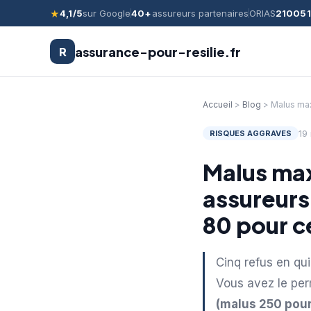
4,1/5
sur Google
40+
assureurs partenaires
ORIAS
21005
★
assurance-pour-resilie.fr
R
Accueil
>
Blog
> Malus max
19
RISQUES AGGRAVES
Malus max
assureurs
80 pour c
Cinq refus en qui
Vous avez le per
(malus 250 pour