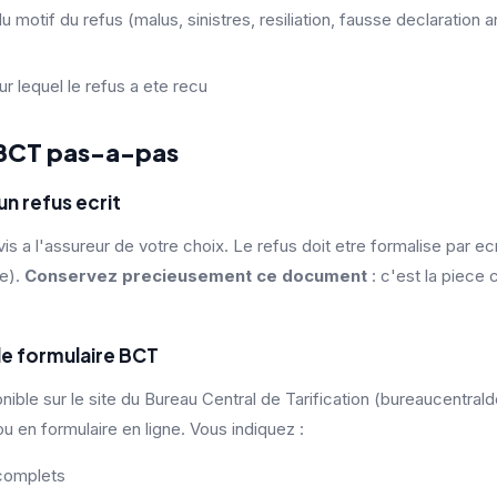
otif du refus (malus, sinistres, resiliation, fausse declaration a
ur lequel le refus a ete recu
 BCT pas-a-pas
un refus ecrit
a l'assureur de votre choix. Le refus doit etre formalise par ecrit 
e).
Conservez precieusement ce document
: c'est la piece 
le formulaire BCT
nible sur le site du Bureau Central de Tarification (bureaucentrald
u en formulaire en ligne. Vous indiquez :
complets