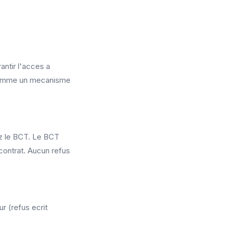
antir l'acces a
e comme un mecanisme
ez le BCT. Le BCT
 contrat. Aucun refus
r (refus ecrit