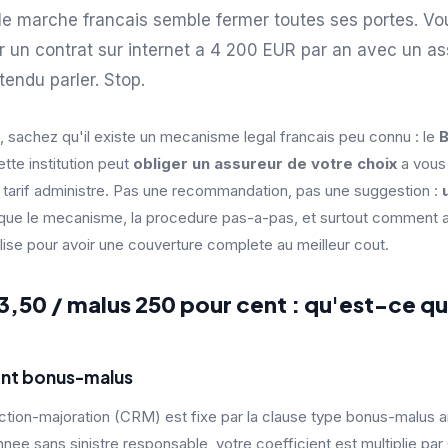
 le marche francais semble fermer toutes ses portes. Vo
r un contrat sur internet a 4 200 EUR par an avec un a
endu parler. Stop.
, sachez qu'il existe un mecanisme legal francais peu connu : le
B
ette institution peut
obliger un assureur de votre choix
a vous 
au tarif administre. Pas une recommandation, pas une suggestion :
ique le mecanisme, la procedure pas-a-pas, et surtout comment ar
lise pour avoir une couverture complete au meilleur cout.
 3,50 / malus 250 pour cent : qu'est-ce qu
ient bonus-malus
uction-majoration (CRM) est fixe par la clause type bonus-malus
ee sans sinistre responsable, votre coefficient est multiplie par