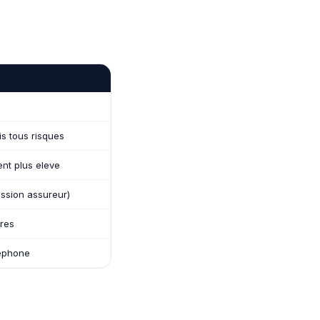
is tous risques
nt plus eleve
ssion assureur)
ires
lephone