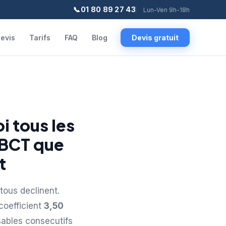
📞
01 80 89 27 43
Lun-Ven 9h-18h
evis
Tarifs
FAQ
Blog
Devis gratuit
i tous les
 BCT que
t
tous declinent.
coefficient
3,50
nsables consecutifs