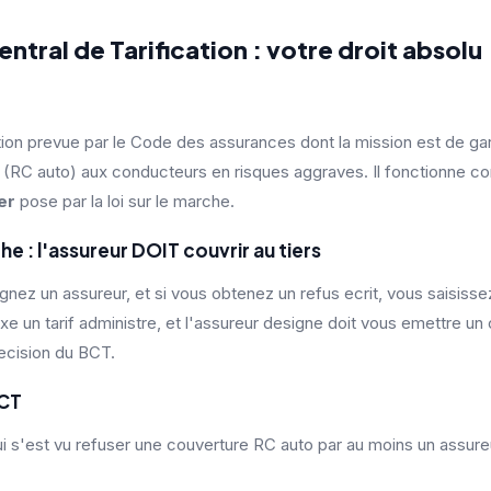
entral de Tarification : votre droit absolu
ution prevue par le Code des assurances
dont la mission est de gar
re (RC auto) aux conducteurs en risques aggraves. Il fonctionn
er
pose par la loi sur le marche.
: l'assureur DOIT couvrir au tiers
ignez un assureur, et si vous obtenez un refus ecrit, vous saisiss
 fixe un tarif administre, et l'assureur designe doit vous emettre un
ecision du BCT.
BCT
 s'est vu refuser une couverture RC auto par au moins un assureu