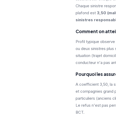
Chaque sinistre respon
plafond est
3,50 (mal
sinistres responsab
Comment on attein
Profil typique observe
ou deux sinistres plu
situation (trajet domic
conducteur n'a pas ant
Pourquoi les assu
A coefficient 3,50, la 
et compagnies grand pu
particuliers (anciens cl
Le refus n'est pas pers
BCT.