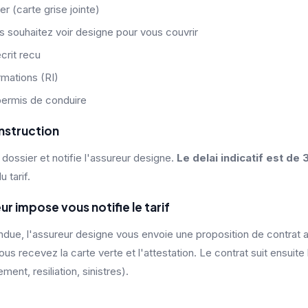
r (carte grise jointe)
s souhaitez voir designe pour vous couvrir
crit recu
rmations (RI)
permis de conduire
instruction
ossier et notifie l'assureur designe.
Le delai indicatif est de
u tarif.
ur impose vous notifie le tarif
ndue, l'assureur designe vous envoie une proposition de contrat av
us recevez la carte verte et l'attestation. Le contrat suit ensuite
ent, resiliation, sinistres).