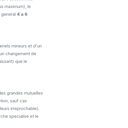
nus maximum), le
n general
4 a 6
riels mineurs et d'un
r un changement de
uissant) que le
t des grandes mutuelles
tion, sauf cas
lleurs irreprochable).
che specialise et le