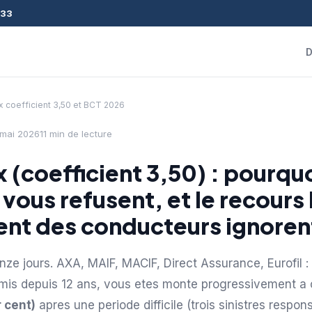
133
D
 coefficient 3,50 et BCT 2026
 mai 2026
11 min de lecture
 (coefficient 3,50) : pourquo
 vous refusent, et le recours
ent des conducteurs ignoren
nze jours. AXA, MAIF, MACIF, Direct Assurance, Eurofil : 
mis depuis 12 ans, vous etes monte progressivement a 
 cent)
apres une periode difficile (trois sinistres respo