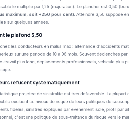
sable le multiplie par 1,25 (majoration). Le plancher est 0,50 (bo
us maximum, soit +250 pour cent)
. Atteindre 3,50 suppose e
les
sur quelques annees.
t le plafond 3,50
 chez les conducteurs en malus max : alternance d'accidents mate
s serieux sur une periode de 18 a 36 mois. Souvent declenches pa
ile-travail plus long, deplacements professionnels, vehicule plus p
icipe.
reurs refusent systematiquement
statistique projetee de sinistralite est tres defavorable. La plupar
blic excluent ce niveau de risque de leurs politiques de souscrip
ients fideles, sinistres expliques par evenement isole, profil par ai
onnel, c'est une politique de sous-traitance du risque vers le mar