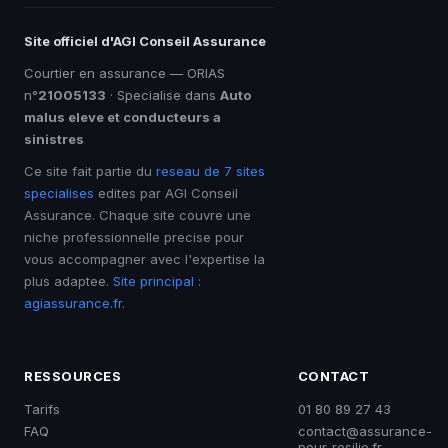
Site officiel d'AGI Conseil Assurance
Courtier en assurance — ORIAS
n°
21005133
· Specialise dans
Auto
malus eleve et conducteurs a
sinistres
Ce site fait partie du
reseau de 7 sites
specialises
edites par AGI Conseil
Assurance. Chaque site couvre une
niche professionnelle precise pour
vous accompagner avec l'expertise la
plus adaptee.
Site principal :
agiassurance.fr
.
RESSOURCES
CONTACT
Tarifs
01 80 89 27 43
FAQ
contact@assurance-
pour-resilie.fr