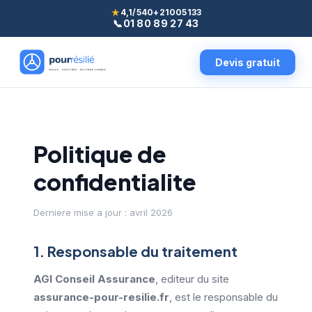
★
4,1/5
40+
21005133
📞
01 80 89 27 43
Devis gratuit
Politique de
confidentialite
Derniere mise a jour : avril 2026
1. Responsable du traitement
AGI Conseil Assurance
, editeur du site
assurance-pour-resilie.fr
, est le responsable du